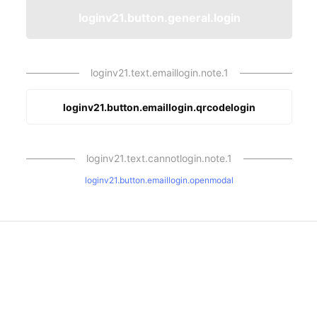
loginv21.button.general.login
loginv21.text.emaillogin.note.1
loginv21.button.emaillogin.qrcodelogin
loginv21.text.cannotlogin.note.1
loginv21.button.emaillogin.openmodal